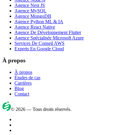
Agence Nest JS
Agence MySQL
Agence MongoDB
Agence Python ML & IA
Agence React Native
Agence De Développement Flutter
Agence Spécialisée Microsoft Azure
Services De Conseil AWS
Experts En Google Cloud
À propos
À propos
Études de cas
Carrières
Blog
Contact
©
2026
—
Tous droits réservés.